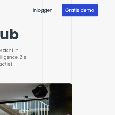
Inloggen
Gratis demo
lub
zicht in 
igence. Zie 
actief.