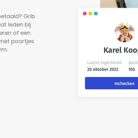
etaald? Grib 
t leden bij 
ren of een 
et poortjes 
ym.