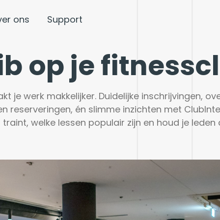
ver ons
Support
ib op je fitnessc
t je werk makkelijker. Duidelijke inschrijvingen, over
en reserveringen, én slimme inzichten met ClubIntell
 traint, welke lessen populair zijn en houd je leden 