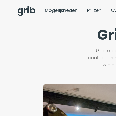
grib
Mogelijkheden
Prijzen
O
Gr
Grib maak
contributie 
wie er