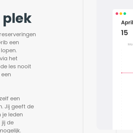
 plek
reserveringen 
ib een 
lopen. 
ia het 
de les nooit 
 een 
elf een 
 Jij geeft de 
je leden 
ij de 
ogelijk.