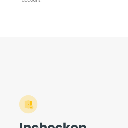
account.
Inchecken